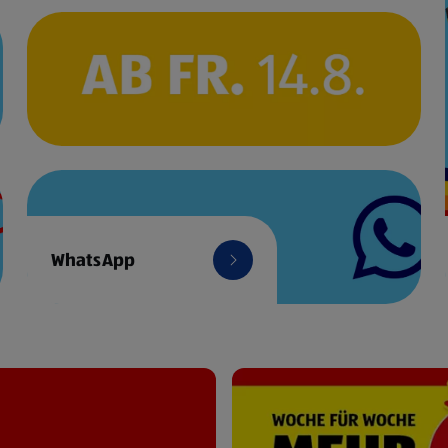
WhatsApp