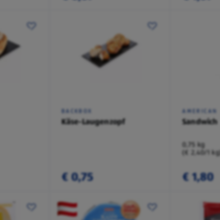
BACKBOX
AMERICAN
Käse-Laugenzopf
Sandwich
0,75 kg
(€ 2,40/1 kg
€ 0,75
€ 1,80