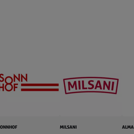
SONNHOF
MILSANI
ALMA