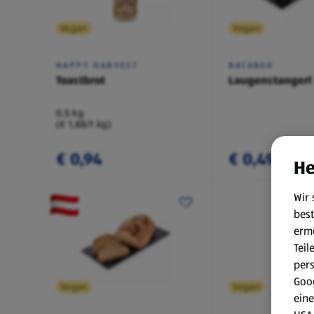
Vegan
Vegan
HAPPY HARVEST
BACKBOX
Toastbrot
Laugenstangerl
0,5 kg
(€ 1,88/1 kg)
€ 0,94
€ 0,49
He
Wir 
best
erm
Teil
per
Goog
Vegan
Vegan
eine