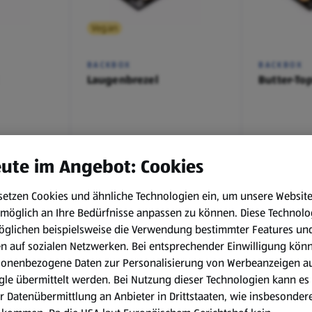
Vegan
BACKBOX
BACKBOX
Laugenbrezel
Butter-To
€ 0,49
€ 1,09
ute im Angebot: Cookies
setzen Cookies und ähnliche Technologien ein, um unsere Websit
möglich an Ihre Bedürfnisse anpassen zu können.
Diese Technolo
öglichen beispielsweise die Verwendung bestimmter Features un
en auf sozialen Netzwerken. Bei entsprechender Einwilligung kön
sonenbezogene Daten zur Personalisierung von Werbeanzeigen a
le übermittelt werden. Bei Nutzung dieser Technologien kann es
Vegan
r Datenübermittlung an Anbieter in Drittstaaten, wie insbesondere