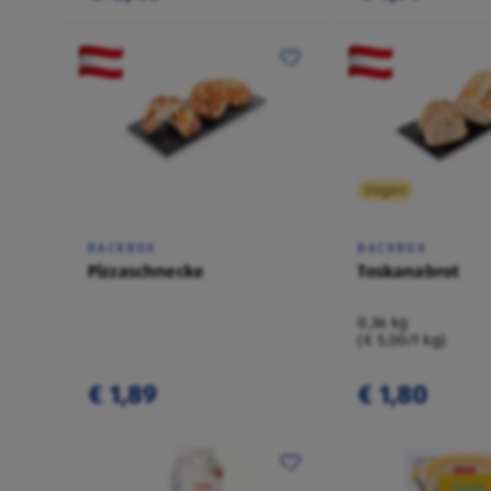
Vegan
BACKBOX
BACKBOX
Pizzaschnecke
Toskanabrot
0,36 kg
(€ 5,00/1 kg)
€ 1,89
€ 1,80