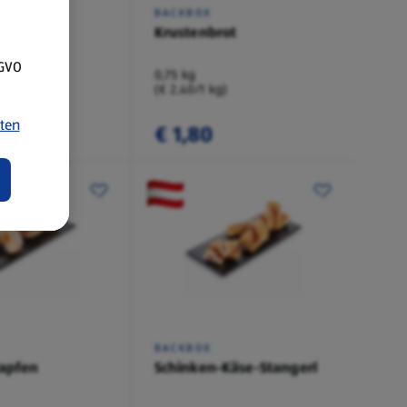
BACKBOX
mmel
Krustenbrot
SGVO
0,75 kg
(€ 2,40/1 kg)
ten
€ 1,80
BACKBOX
rapfen
Schinken-Käse-Stangerl