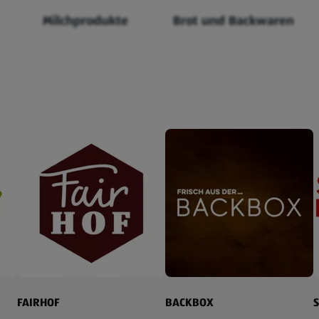
Milchprodukte
Brot und Backwaren
FAIRHOF
BACKBOX