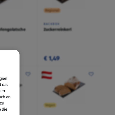
Regional
BACKBOX
pfengolatsche
Zuckerreinkerl
€ 1,49
e
gien
d das
nen
uch an
 zu
Vegan
 die