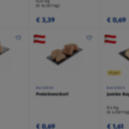
0,24 kg
(€ 14,13/1 kg)
€ 3,39
€ 0,69
Vegan
BACKBOX
BACKBOX
Proteinweckerl
Jumbo Ba
0,4 kg
(€ 4,03/1 kg
€ 0,69
€ 1,61