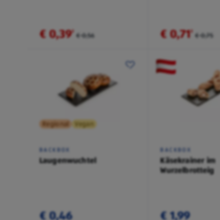
€ 0,39
€ 0,71
²
²
€ 0,56
€ 0,75
Regional
Vegan
BACKBOX
BACKBOX
Laugenwuchtel
Käsekrainer im
Wurzelbrotteig
€ 0,46
€ 1,99