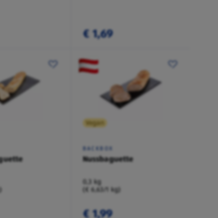
€ 1,69
Vegan
BACKBOX
guette
Nussbaguette
0,3 kg
)
(€ 6,63/1 kg)
€ 1,99