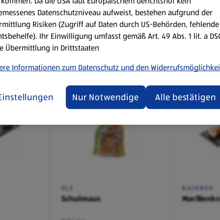
kommen. Da die USA laut Europäischem Gerichtshof kein
ER
BACKBOX
BACKBOX
emessenes Datenschutzniveau aufweist, bestehen aufgrund der
Vegetarisches
Kaiserse
mittlung Risiken (Zugriff auf Daten durch US-Behörden, fehlende
Pizzaweckerl
tsbehelfe). Ihr Einwilligung umfasst gemäß Art. 49 Abs. 1 lit. a D
e Übermittlung in Drittstaaten
ere Informationen zum Datenschutz und den Widerrufsmöglichkei
€ 0,79
€ 0,23
Einstellungen
Nur Notwendige
Alle bestätigen
ÖLZ
BACKBOX
Schulmaus
Marillenk