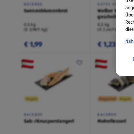
USA 
BACKBOX
GUTES VOM BÄCK
ang
Sonnenblumenbrot
Weißer Wecken
Über
geschnitten
Rech
0,5 kg
0,5 kg
dies
(€ 3,98/1 kg)
(€ 2,46/1 kg)
Näh
€ 1,99
€ 1,23
Vegan
Regional
Vegan
BACKBOX
BACKBOX
Salz-/Knusperstangerl
Mohnflesserl