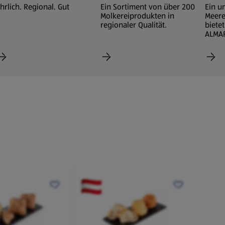
hrlich. Regional. Gut
Ein Sortiment von über 200
Ein u
Molkereiprodukten in
Meere
regionaler Qualität.
biete
ALMA