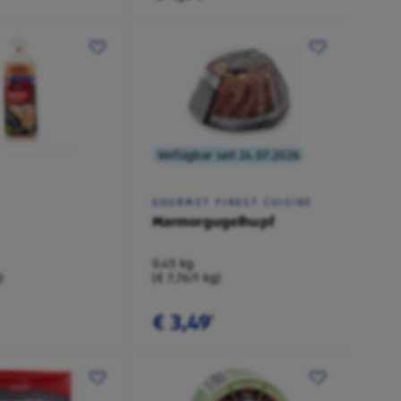
Verfügbar seit 24.07.2026
GOURMET FINEST CUISINE
Marmorgugelhupf
0,45 kg
)
(€ 7,76/1 kg)
€ 3,49
¹