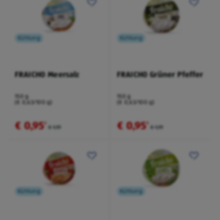
Kühlung
Kühlung
FRAICHO Meersalz
FRAICHO Grüner Pfeffer
150 g
150 g
(€ 0,63/100 g)
(€ 0,63/100 g)
€ 0,95
€ 0,95
²
²
€ 1,19
€ 1,19
Kühlung
Kühlung