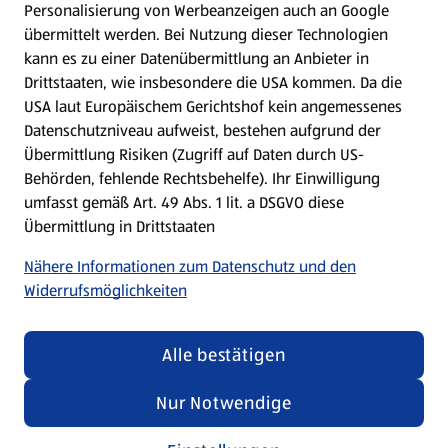
Personalisierung von Werbeanzeigen auch an Google
übermittelt werden. Bei Nutzung dieser Technologien
Meine Meinung. Mein HOFER.
kann es zu einer Datenübermittlung an Anbieter in
Drittstaaten, wie insbesondere die USA kommen. Da die
Gutscheingroßbestellung
USA laut Europäischem Gerichtshof kein angemessenes
(öffnet in einem neuen Tab)
Datenschutzniveau aufweist, bestehen aufgrund der
Übermittlung Risiken (Zugriff auf Daten durch US-
Folge uns hier:
Behörden, fehlende Rechtsbehelfe). Ihr Einwilligung
umfasst gemäß Art. 49 Abs. 1 lit. a DSGVO diese
Übermittlung in Drittstaaten
Jetzt die HOFER App downloaden
Nähere Informationen zum Datenschutz und den
Widerrufsmöglichkeiten
Alle bestätigen
Datenschutz- und Richtlinienmenü
(öffnet in einem neuen Tab)
Datenschutzhinweis &
Security Policy
Nur Notwendige
Impressum