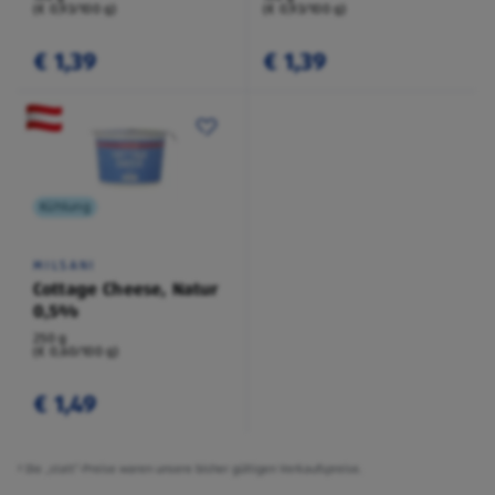
(€ 0,93/100 g)
(€ 0,93/100 g)
€ 1,39
€ 1,39
Kühlung
MILSANI
Cottage Cheese, Natur
0,5%
250 g
(€ 0,60/100 g)
€ 1,49
² Die „statt“-Preise waren unsere bisher gültigen Verkaufspreise.