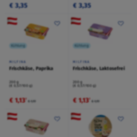
€ 3,35
€ 3,35
Kühlung
Kühlung
MILFINA
MILFINA
Frischkäse, Paprika
Frischkäse, Laktosefrei
200 g
200 g
(€ 0,57/100 g)
(€ 0,57/100 g)
€ 1,13
€ 1,13
²
²
€ 1,19
€ 1,19