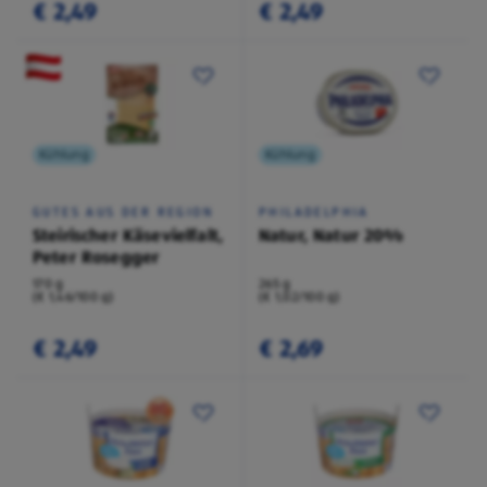
€ 2,49
€ 2,49
Kühlung
Kühlung
GUTES AUS DER REGION
PHILADELPHIA
Steirischer Käsevielfalt,
Natur, Natur 20%
Peter Rosegger
170 g
265 g
(€ 1,46/100 g)
(€ 1,02/100 g)
€ 2,49
€ 2,69