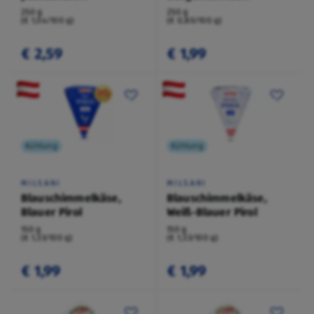
250 g
250 g
(€ 1,04/100 g)
(€ 0,80/100 g)
€ 2,59
€ 1,99
Kühlung
Kühlung
MILSANI
MILSANI
Blauschimmelkäse,
Blauschimmelkäse,
Blauer Pirol
Weiß-Blauer Pirol
150 g
150 g
(€ 1,33/100 g)
(€ 1,33/100 g)
€ 1,99
€ 1,99