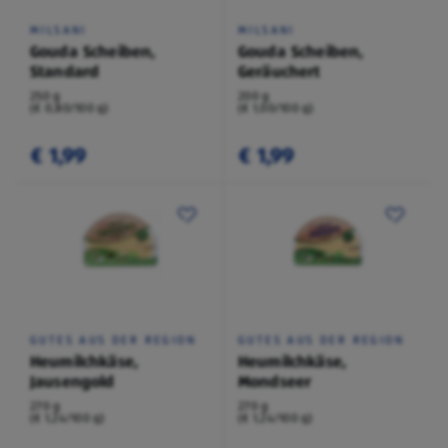
MILSANI
MILSANI
Gouda Scheiben,
Gouda Scheiben,
Standard
Geräuchert
250 g
200 g
(€ 0,80/100 g)
(€ 1,00/100 g)
€ 1,99
€ 1,99
GUTES AUS DER REGION
GUTES AUS DER REGION
Heumilchkäse,
Heumilchkäse,
Jausengold
Mondseer
270 g
270 g
(€ 1,24/100 g)
(€ 1,24/100 g)