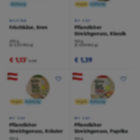
Kühlung
Vegan
Kühlung
MILFINA
MY VAY
Frischkäse, Kren
Pflanzlicher
Streichgenuss, Klassik
200 g
150 g
(€ 0,57/100 g)
(€ 0,93/100 g)
€ 1,13
€ 1,39
²
€ 1,19
Vegan
Kühlung
Vegan
Kühlung
MY VAY
MY VAY
Pflanzlicher
Pflanzlicher
Streichgenuss, Kräuter
Streichgenuss, Paprika
150 g
150 g