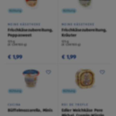
Kühlung
Kühlung
MEINE KÄSETHEKE
MEINE KÄSETHEKE
Frischkäsezubereitung,
Frischkäsezubereitung,
Peppasweet
Kräuter
125 g
125 g
(€ 1,59/100 g)
(€ 1,59/100 g)
€ 1,99
€ 1,99
Kühlung
Kühlung
CUCINA
ROI DE TREFLE
Büffelmozzarella, Minis
Edler Weichkäse Pere
Michel, Cremig-Würzig