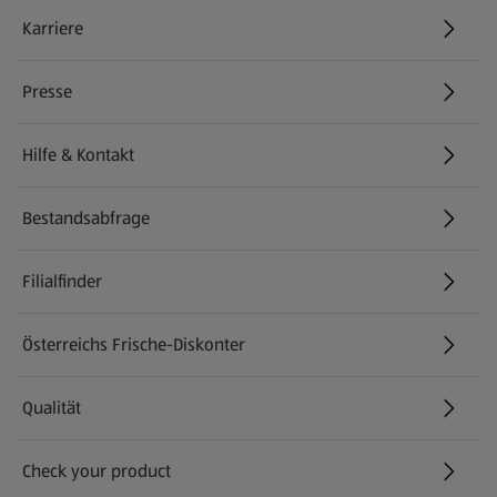
Karriere
(öffnet in einem neuen Tab)
Presse
Hilfe & Kontakt
(öffnet in einem neuen Tab)
Bestandsabfrage
(öffnet in einem neuen Tab)
Filialfinder
Österreichs Frische-Diskonter
Qualität
Check your product
(öffnet in einem neuen Tab)