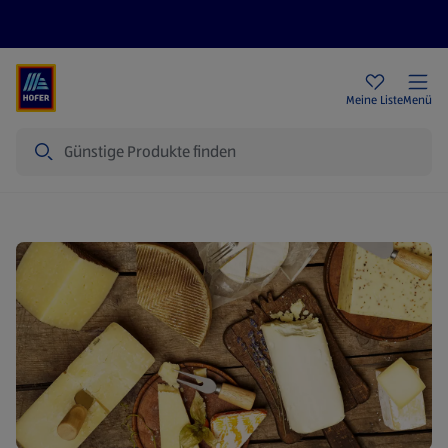
Rezeptwelt
Newsletter
HOFER Filialen
Meine Liste
Menü
Suche