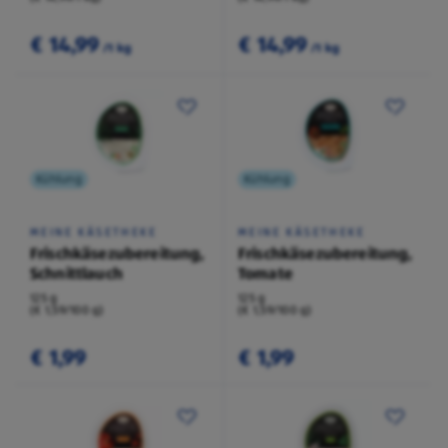
€ 14,99
€ 14,99
/1 kg
/1 kg
Kühlung
Kühlung
MEINE KÄSETHEKE
MEINE KÄSETHEKE
Frischkäsezubereitung,
Frischkäsezubereitung,
Schnittlauch
Tomate
125 g
125 g
(€ 1,59/100 g)
(€ 1,59/100 g)
€ 1,99
€ 1,99