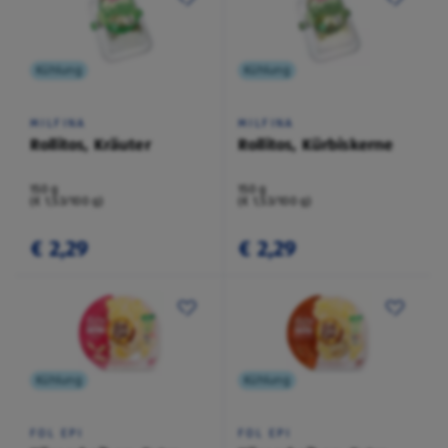
Kühlung
Kühlung
MILFINA
MILFINA
Rollitos, Kräuter
Rollitos, Kürbiskerne
150 g
150 g
(€ 1,53/100 g)
(€ 1,53/100 g)
€ 2,29
€ 2,29
Kühlung
Kühlung
FOL EPI
FOL EPI