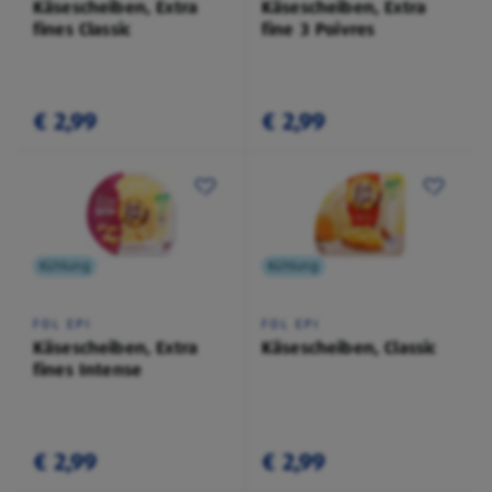
Käsescheiben, Extra
Käsescheiben, Extra
fines Classic
fine 3 Poivres
€ 2,99
€ 2,99
Kühlung
Kühlung
FOL EPI
FOL EPI
Käsescheiben, Extra
Käsescheiben, Classic
fines Intense
€ 2,99
€ 2,99