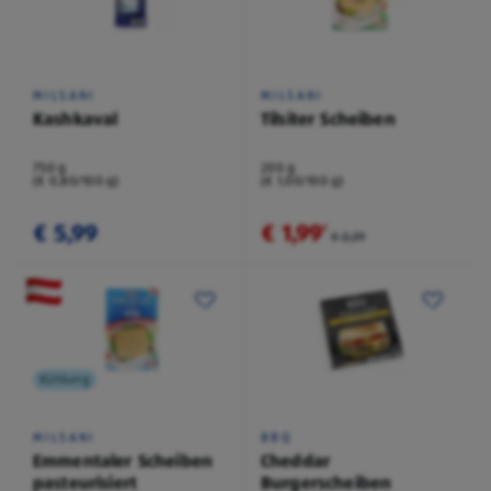
MILSANI
MILSANI
Kashkaval
Tilsiter Scheiben
750 g
200 g
(€ 0,80/100 g)
(€ 1,00/100 g)
€ 5,99
€ 1,99
²
€ 2,29
Kühlung
MILSANI
BBQ
Emmentaler Scheiben
Cheddar
pasteurisiert
Burgerscheiben