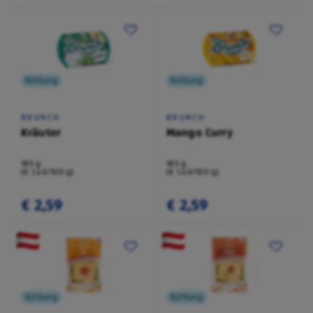
Kühlung
Kühlung
BRUNCH
BRUNCH
Kräuter
Mango Curry
185 g
185 g
(€ 1,40/100 g)
(€ 1,40/100 g)
€ 2,59
€ 2,59
Kühlung
Kühlung