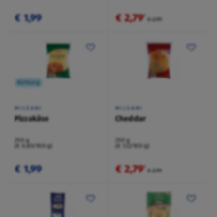
€ 1,99
€ 2,79
²
€ 2,99
Kühlung
MILSANI
MILSANI
Pizzakäse
Cheddar
250 g
250 g
(€ 0,80/100 g)
(€ 1,12/100 g)
€ 1,99
€ 2,79
²
€ 2,99