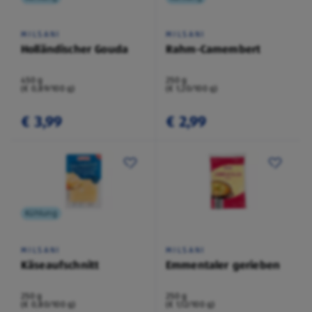
MILSANI
MILSANI
Holländischer Gouda
Rahm-Camembert
450 g
250 g
(€ 0,89/100 g)
(€ 1,20/100 g)
€ 3,99
€ 2,99
Kühlung
MILSANI
MILSANI
Käseaufschnitt
Emmentaler gerieben
250 g
250 g
(€ 0,80/100 g)
(€ 1,12/100 g)