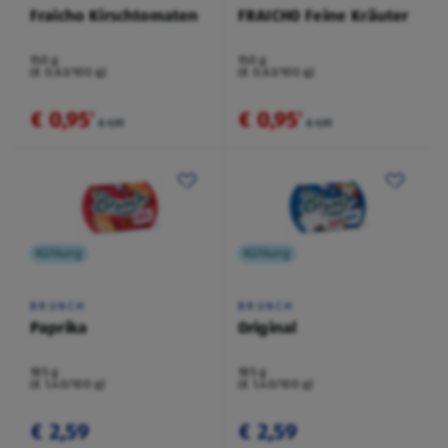
Fraicho Kirschtomaten
FRAICHO Feine Kräuter
150 g
150 g
(€ 0,63/100 g)
(€ 0,63/100 g)
€ 0,95
€ 0,95
²
²
€ 1,19
€ 1,19
Kühlung
Kühlung
BRUNCH
BRUNCH
Paprika
Original
185 g
185 g
(€ 1,40/100 g)
(€ 1,40/100 g)
€ 2,59
€ 2,59