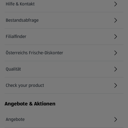
Hilfe & Kontakt
(öffnet in einem neuen Tab)
Bestandsabfrage
(öffnet in einem neuen Tab)
Filialfinder
Österreichs Frische-Diskonter
Qualität
Check your product
(öffnet in einem neuen Tab)
Angebote & Aktionen
Angebote