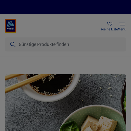
Rezeptwelt
Newsletter
HOFER Filialen
Meine Liste
Menü
Suche