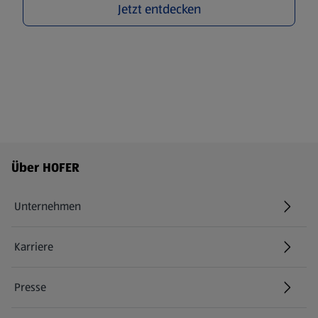
Jetzt entdecken
Fußzeilenmenü - weitere Links
Über HOFER
Unternehmen
Karriere
(öffnet in einem neuen Tab)
Presse