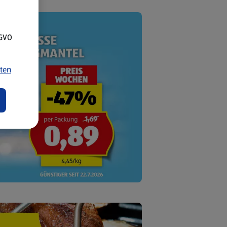
SGVO
ten