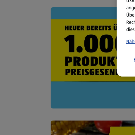
USA 
ang
Über
Rech
dies
Näh