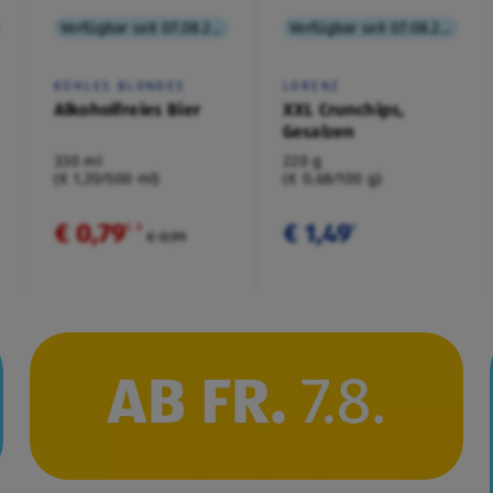
Verfügbar seit 07.08.2026
Verfügbar seit 07.08.2026
KÜHLES BLONDES
LORENZ
Alkoholfreies Bier
XXL Crunchips,
Gesalzen
330 ml
220 g
(€ 1,20/500 ml)
(€ 0,68/100 g)
€ 0,79
€ 1,49
¹
˒
²
¹
€ 0,99