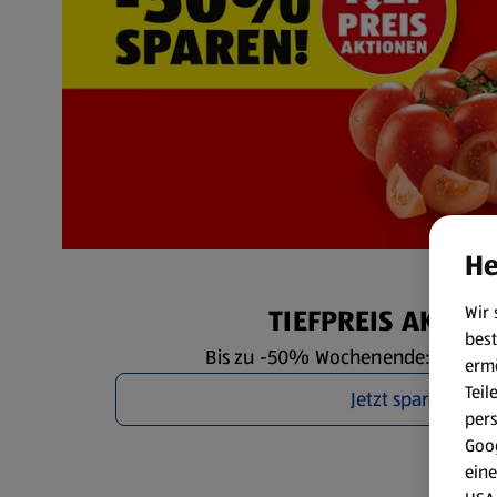
He
Wir 
TIEFPREIS AKTIO
best
Bis zu -50% Wochenende: Fr. 7.8. 
erm
Teil
Jetzt sparen
per
Goog
eine