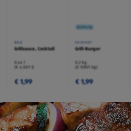
Kühlung
BBQ
FAIRHOF
Grillsauce, Cocktail
Grill-Burger
0,44 l
0,2 kg
(€ 4,52/1 l)
(€ 9,95/1 kg)
€ 1,99
€ 1,99