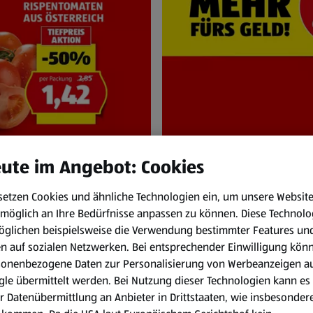
ute im Angebot: Cookies
setzen Cookies und ähnliche Technologien ein, um unsere Websit
NEN
HOFER Pr
möglich an Ihre Bedürfnisse anpassen zu können.
Diese Technolo
und Sa. 8.8.
Immer zum HOFER
öglichen beispielsweise die Verwendung bestimmter Features un
en auf sozialen Netzwerken. Bei entsprechender Einwilligung kön
sonenbezogene Daten zur Personalisierung von Werbeanzeigen a
le übermittelt werden. Bei Nutzung dieser Technologien kann es
r Datenübermittlung an Anbieter in Drittstaaten, wie insbesondere