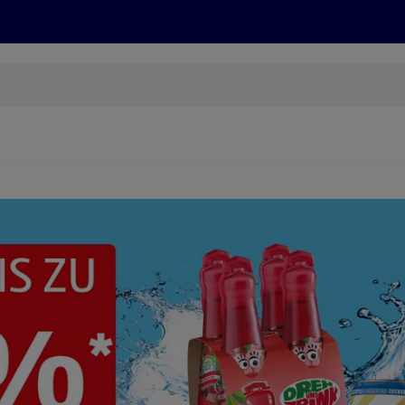
Grillen
ONLINESHOP
HOFER REISEN, HoT, FOTOS, GRÜN
(öffnet in einem neuen Tab)