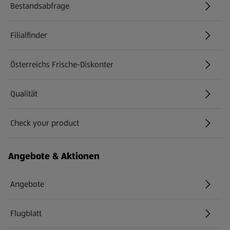
Bestandsabfrage
(öffnet in einem neuen Tab)
Filialfinder
Österreichs Frische-Diskonter
Qualität
Check your product
(öffnet in einem neuen Tab)
Angebote & Aktionen
Angebote
Flugblatt