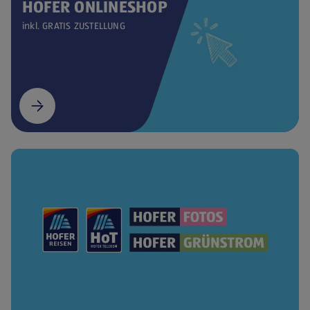
HOFER ONLINESHOP
inkl. GRATIS ZUSTELLUNG
(öffnet in einem neuen Tab)