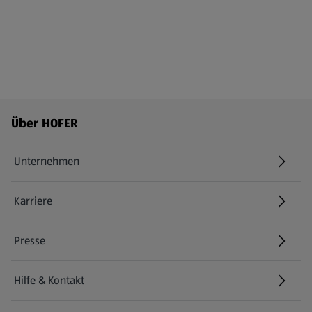
Fußzeilenmenü - weitere Links
Über HOFER
Unternehmen
Karriere
(öffnet in einem neuen Tab)
Presse
Hilfe & Kontakt
(öffnet in einem neuen Tab)