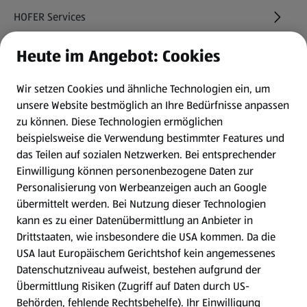
HOFER Services
Heute im Angebot: Cookies
Newsletter
Wir setzen Cookies und ähnliche Technologien ein, um
WhatsApp
unsere Website bestmöglich an Ihre Bedürfnisse anpassen
zu können.
Diese Technologien ermöglichen
Gewinnspiele
beispielsweise die Verwendung bestimmter Features und
das Teilen auf sozialen Netzwerken. Bei entsprechender
Einwilligung können personenbezogene Daten zur
Mein HOFER. Meine Einkäufe.
Personalisierung von Werbeanzeigen auch an Google
übermittelt werden. Bei Nutzung dieser Technologien
Meine Meinung. Mein HOFER.
kann es zu einer Datenübermittlung an Anbieter in
Drittstaaten, wie insbesondere die USA kommen. Da die
Gutscheingroßbestellung
USA laut Europäischem Gerichtshof kein angemessenes
(öffnet in einem neuen Tab)
Datenschutzniveau aufweist, bestehen aufgrund der
Übermittlung Risiken (Zugriff auf Daten durch US-
Folge uns hier:
Behörden, fehlende Rechtsbehelfe). Ihr Einwilligung