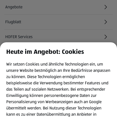
Angebote
Flugblatt
HOFER Services
Heute im Angebot: Cookies
Newsletter
Wir setzen Cookies und ähnliche Technologien ein, um
WhatsApp
unsere Website bestmöglich an Ihre Bedürfnisse anpassen
zu können.
Diese Technologien ermöglichen
Gewinnspiele
beispielsweise die Verwendung bestimmter Features und
das Teilen auf sozialen Netzwerken. Bei entsprechender
Einwilligung können personenbezogene Daten zur
Mein HOFER. Meine Einkäufe.
Personalisierung von Werbeanzeigen auch an Google
übermittelt werden. Bei Nutzung dieser Technologien
Meine Meinung. Mein HOFER.
kann es zu einer Datenübermittlung an Anbieter in