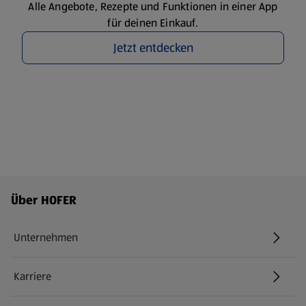
Alle Angebote, Rezepte und Funktionen in einer App
für deinen Einkauf.
Jetzt entdecken
Fußzeilenmenü - weitere Links
Über HOFER
Unternehmen
Karriere
(öffnet in einem neuen Tab)