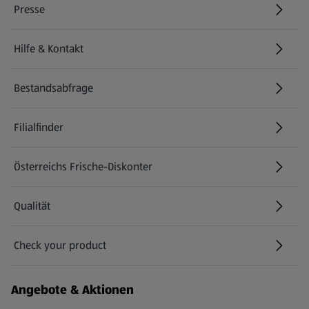
Presse
Hilfe & Kontakt
(öffnet in einem neuen Tab)
Bestandsabfrage
(öffnet in einem neuen Tab)
Filialfinder
Österreichs Frische-Diskonter
Qualität
Check your product
(öffnet in einem neuen Tab)
Angebote & Aktionen