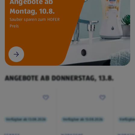
Angebote ab
Montag, 10.8.
Sauber sparen zum HOFER
Preis
ANGEBOTE AB DONNERSTAG, 13.8.
Verfügbar ab 13.08.2026
Verfügbar ab 13.08.2026
Verfügba