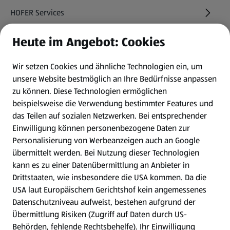
HOFER Services
Heute im Angebot: Cookies
Newsletter
Wir setzen Cookies und ähnliche Technologien ein, um
WhatsApp
unsere Website bestmöglich an Ihre Bedürfnisse anpassen
zu können.
Diese Technologien ermöglichen
Gewinnspiele
beispielsweise die Verwendung bestimmter Features und
das Teilen auf sozialen Netzwerken. Bei entsprechender
Einwilligung können personenbezogene Daten zur
Mein HOFER. Meine Einkäufe.
Personalisierung von Werbeanzeigen auch an Google
übermittelt werden. Bei Nutzung dieser Technologien
Meine Meinung. Mein HOFER.
kann es zu einer Datenübermittlung an Anbieter in
Drittstaaten, wie insbesondere die USA kommen. Da die
Gutscheingroßbestellung
USA laut Europäischem Gerichtshof kein angemessenes
(öffnet in einem neuen Tab)
Datenschutzniveau aufweist, bestehen aufgrund der
Übermittlung Risiken (Zugriff auf Daten durch US-
Folge uns hier:
Behörden, fehlende Rechtsbehelfe). Ihr Einwilligung