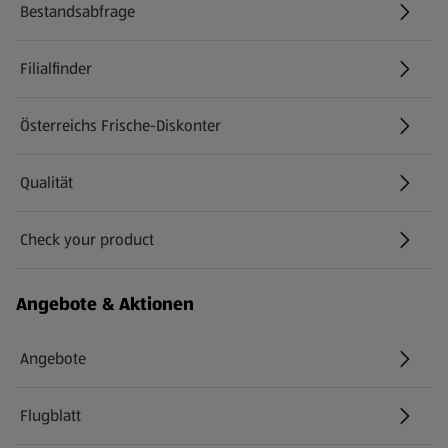
Bestandsabfrage
(öffnet in einem neuen Tab)
Filialfinder
Österreichs Frische-Diskonter
Qualität
Check your product
(öffnet in einem neuen Tab)
Angebote & Aktionen
Angebote
Flugblatt