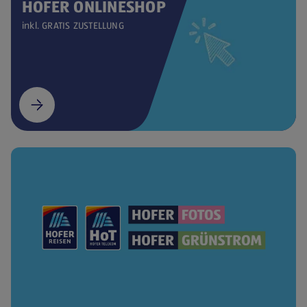
HOFER ONLINESHOP
inkl. GRATIS ZUSTELLUNG
(öffnet in einem neuen Tab)