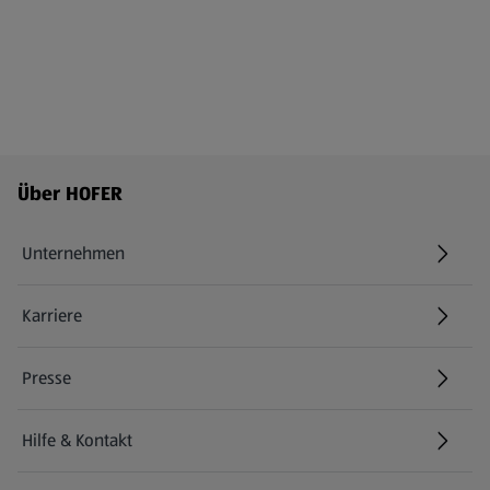
Fußzeilenmenü - weitere Links
Über HOFER
Unternehmen
Karriere
(öffnet in einem neuen Tab)
Presse
Hilfe & Kontakt
(öffnet in einem neuen Tab)