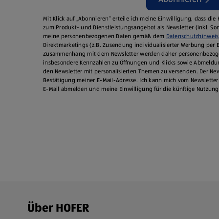
Mit Klick auf „Abonnieren“ erteile ich meine Einwilligung, dass di
zum Produkt- und Dienstleistungsangebot als Newsletter (inkl. S
meine personenbezogenen Daten gemäß dem
Datenschutzhinweis
Direktmarketings (z.B. Zusendung individualisierter Werbung per E
Zusammenhang mit dem Newsletter werden daher personenbezoge
insbesondere Kennzahlen zu Öffnungen und Klicks sowie Abmeldu
den Newsletter mit personalisierten Themen zu versenden. Der News
Bestätigung meiner E-Mail-Adresse. Ich kann mich vom Newsletter 
E‑Mail abmelden und meine Einwilligung für die künftige Nutzung
Fußzeilenmenü - weitere Links
Über HOFER