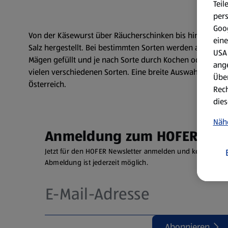
Teil
per
Goog
Von der Käsewurst über Räucherschinken bis hin zur Salam
eine
Salz hergestellt. Bei bestimmten Sorten werden auch Get
USA 
Mägen gefüllt und je nach Sorte durch Kochen oder Backe
ang
vielen verschiedenen Sorten. Eine breite Auswahl an W
Über
Österreich.
Rech
dies
Näh
Anmeldung zum HOFER News
Jetzt für den HOFER Newsletter anmelden und keine Ange
Abmeldung ist jederzeit möglich.
Abonnieren