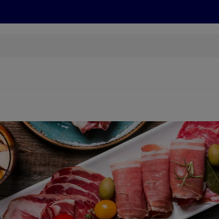
Grillen
ONLINESHOP
HOFER REISEN, HoT, FOTOS, GRÜN
(öffnet in einem neuen Tab)