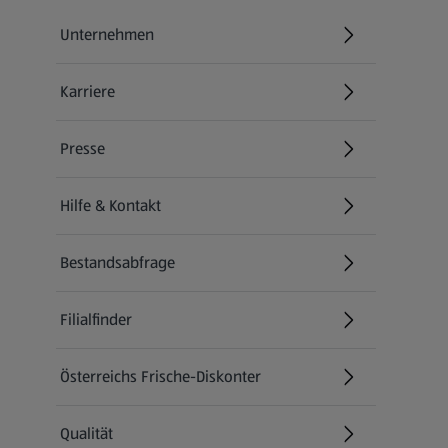
Unternehmen
Karriere
(öffnet in einem neuen Tab)
Presse
Hilfe & Kontakt
(öffnet in einem neuen Tab)
Bestandsabfrage
(öffnet in einem neuen Tab)
Filialfinder
Österreichs Frische-Diskonter
Qualität