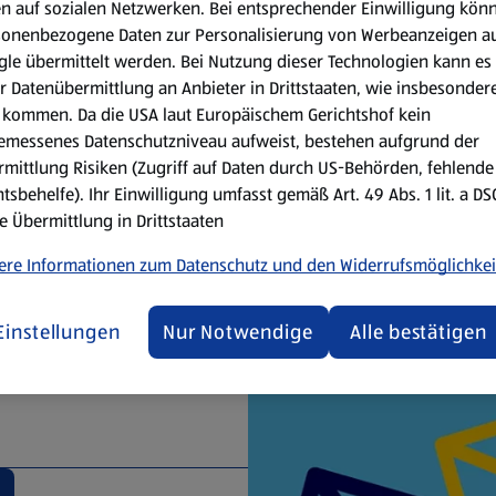
en auf sozialen Netzwerken. Bei entsprechender Einwilligung kön
sonenbezogene Daten zur Personalisierung von Werbeanzeigen a
le übermittelt werden. Bei Nutzung dieser Technologien kann es
i - in Österreich sind Wurstwaren durchaus beliebt. Traditionell
r Datenübermittlung an Anbieter in Drittstaaten, wie insbesondere
reide, Gemüse, Blut und Innereien bei der Zubereitung verwendet
kommen. Da die USA laut Europäischem Gerichtshof kein
n gegart oder durch Trocknen mit oder ohne zusätzliches Räucher
emessenes Datenschutzniveau aufweist, bestehen aufgrund der
urstprodukten finden Kundinnen und Kunden auch bei HOFER - und
mittlung Risiken (Zugriff auf Daten durch US-Behörden, fehlende
tsbehelfe). Ihr Einwilligung umfasst gemäß Art. 49 Abs. 1 lit. a D
e Übermittlung in Drittstaaten
ere Informationen zum Datenschutz und den Widerrufsmöglichkei
letter
Einstellungen
Nur Notwendige
Alle bestätigen
bote mehr verpassen! Eine