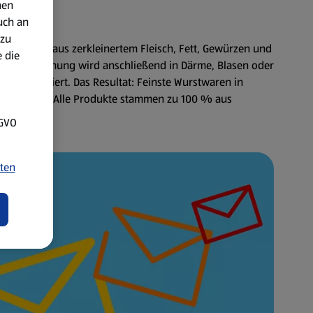
nen
uch an
 zu
 wird Wurst aus zerkleinertem Fleisch, Fett, Gewürzen und
 die
. Diese Mischung wird anschließend in Därme, Blasen oder
n konserviert. Das Resultat: Feinste Wurstwaren in
 das Beste: Alle Produkte stammen zu 100 % aus
SGVO
ten