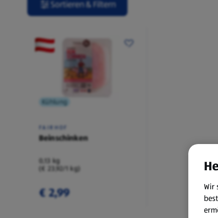
Sortieren & Filtern
Kühlung
FAIRHOF
Beinschinken
0,13 kg
He
(€ 23,92/1 kg)
Wir 
€ 2,99
best
erm