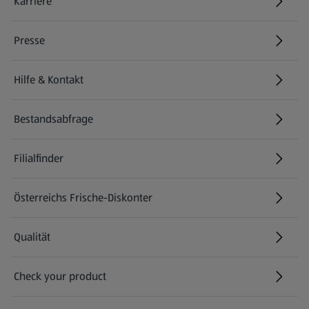
Karriere
(öffnet in einem neuen Tab)
Presse
Hilfe & Kontakt
(öffnet in einem neuen Tab)
Bestandsabfrage
(öffnet in einem neuen Tab)
Filialfinder
Österreichs Frische-Diskonter
Qualität
Check your product
(öffnet in einem neuen Tab)