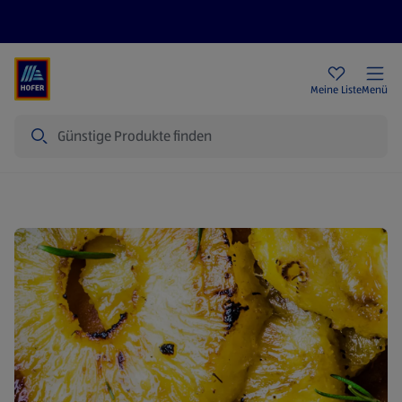
Rezeptwelt
Newsletter
HOFER Filialen
Meine Liste
Menü
Suche