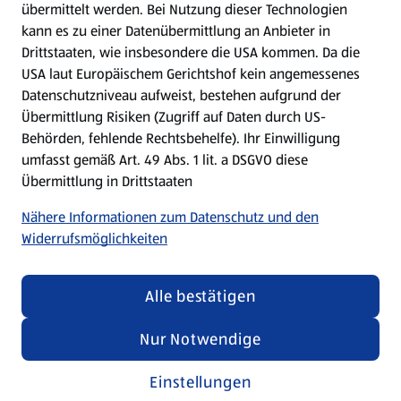
übermittelt werden. Bei Nutzung dieser Technologien
Meine Meinung. Mein HOFER.
kann es zu einer Datenübermittlung an Anbieter in
Drittstaaten, wie insbesondere die USA kommen. Da die
Gutscheingroßbestellung
USA laut Europäischem Gerichtshof kein angemessenes
(öffnet in einem neuen Tab)
Datenschutzniveau aufweist, bestehen aufgrund der
Übermittlung Risiken (Zugriff auf Daten durch US-
Folge uns hier:
Behörden, fehlende Rechtsbehelfe). Ihr Einwilligung
umfasst gemäß Art. 49 Abs. 1 lit. a DSGVO diese
Übermittlung in Drittstaaten
Jetzt die HOFER App downloaden
Nähere Informationen zum Datenschutz und den
Widerrufsmöglichkeiten
Alle bestätigen
Datenschutz- und Richtlinienmenü
(öffnet in einem neuen Tab)
Datenschutzhinweis &
Security Policy
Nur Notwendige
Impressum
Einstellungen
Cookie-Einstellungen