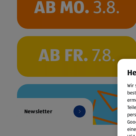
He
Wir 
best
erm
Teil
Newsletter
per
Goog
eine