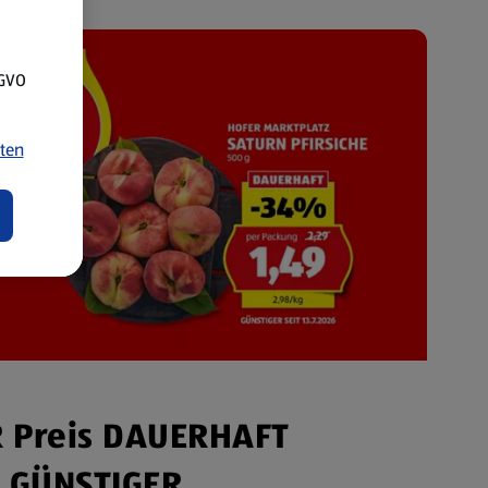
SGVO
ten
 Preis DAUERHAFT
GÜNSTIGER