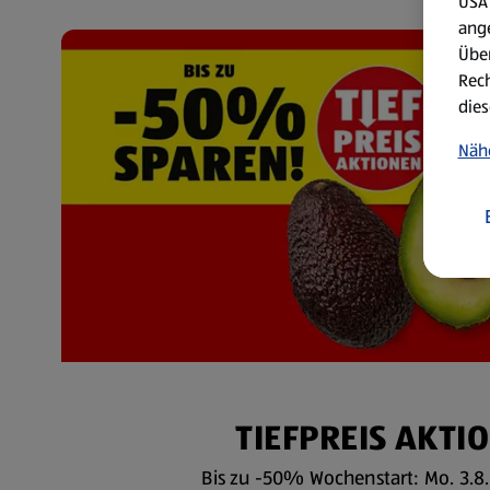
USA 
ang
Über
Rech
dies
Näh
TIEFPREIS AKTI
Bis zu -50% Wochenstart: Mo. 3.8. 