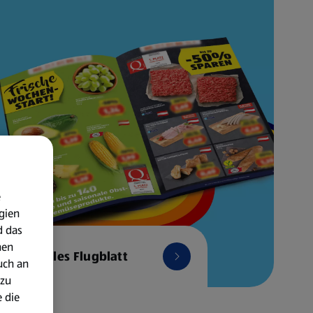
e
gien
d das
nen
Aktuelles Flugblatt
uch an
 zu
 die