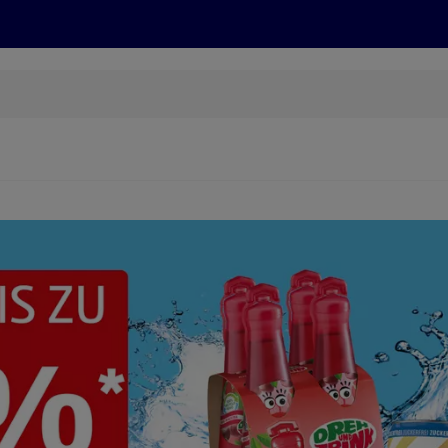
Grillen
ONLINESHOP
HOFER REISEN, HoT, FOTOS, GRÜN
(öffnet in einem neuen Tab)