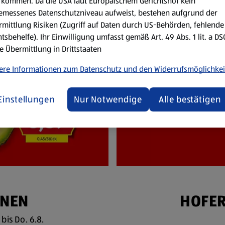
kommen. Da die USA laut Europäischem Gerichtshof kein
emessenes Datenschutzniveau aufweist, bestehen aufgrund der
mittlung Risiken (Zugriff auf Daten durch US-Behörden, fehlende
tsbehelfe). Ihr Einwilligung umfasst gemäß Art. 49 Abs. 1 lit. a D
e Übermittlung in Drittstaaten
ere Informationen zum Datenschutz und den Widerrufsmöglichkei
Einstellungen
Nur Notwendige
Alle bestätigen
ONEN
HOFER
bis Do. 6.8.