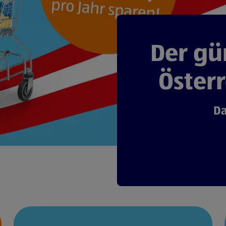
Der gü
Österr
Da