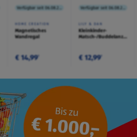
Verfügbar seit 06.08.2026
Verfügbar seit 06.08.2026
HOME CREATION
LILY & DAN
Magnetisches
Kleinkinder-
Wandregal
Matsch-/Buddelanzug/-
Overall
€ 14,99
€ 12,99
¹
¹