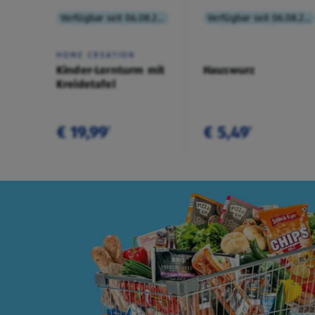
Verfügbar seit 06.08.2026
Verfügbar seit 06.08.2026
HOME CREATION
Kinder-Lernturm mit
Hauswurz
Kreidetafel
€ 19,99
€ 5,49
¹
¹